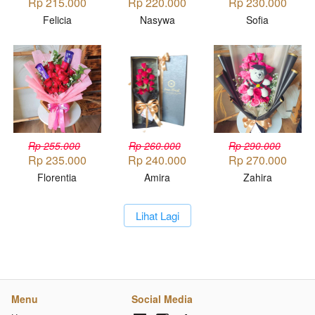
Rp 215.000
Rp 220.000
Rp 230.000
Felicia
Nasywa
Sofia
Rp 255.000
Rp 260.000
Rp 290.000
Rp 235.000
Rp 240.000
Rp 270.000
Florentia
Amira
Zahira
`
Lihat Lagi
Menu
Social Media