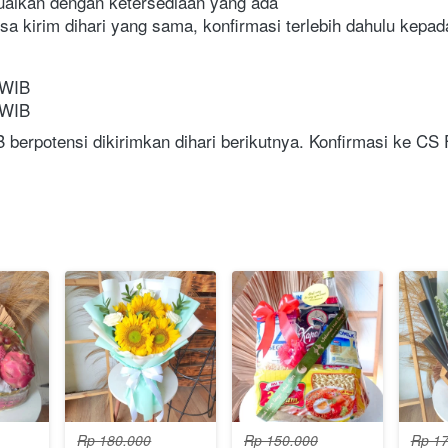
uaikan dengan ketersediaan yang ada
isa kirim dihari yang sama, konfirmasi terlebih dahulu kepa
 WIB
 WIB
berpotensi dikirimkan dihari berikutnya. Konfirmasi ke CS
Rp 180.000
Rp 150.000
Rp 17