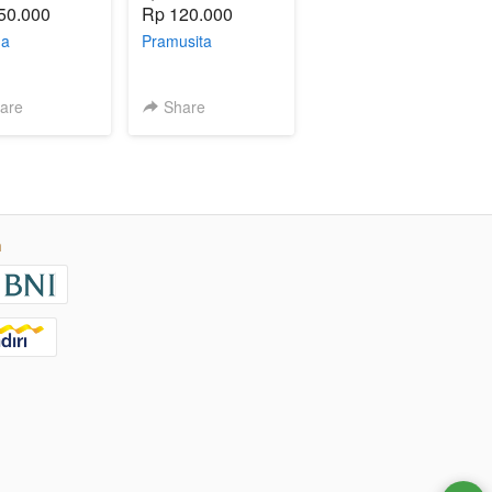
50.000
Rp 120.000
na
Pramusita
are
Share
n