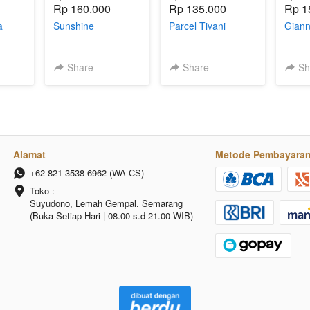
Rp 160.000
Rp 135.000
Rp 1
a
Sunshine
Parcel Tivani
Gian
Share
Share
Sh
Alamat
Metode Pembayara
+62 821-3538-6962 (WA CS)
Toko :

Suyudono, Lemah Gempal. Semarang 
(Buka Setiap Hari | 08.00 s.d 21.00 WIB)