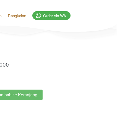
e
Rangkaian
`
Order via WA
.000
ambah ke Keranjang