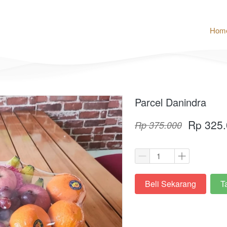
Hom
Parcel Danindra
Rp 325
Rp 375.000
Beli Sekarang
T
`
`