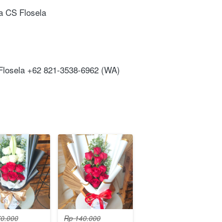
da CS Flosela
 Flosela +62 821-3538-6962 (WA)
0.000
Rp 140.000