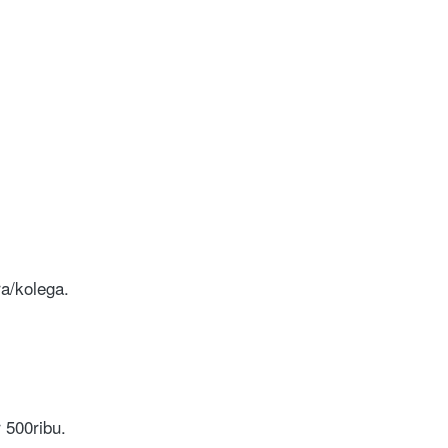
a/kolega.
 500ribu.